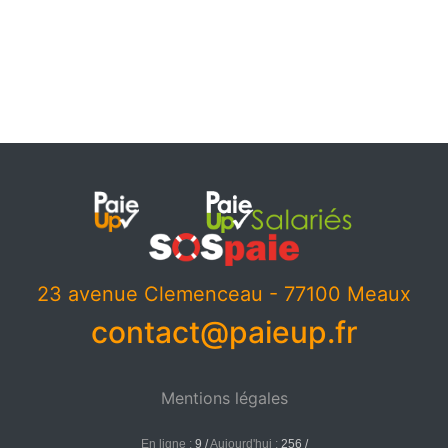
23 avenue Clemenceau - 77100 Meaux
contact@paieup.fr
Mentions légales
En ligne :
9 /
Aujourd'hui :
256 /