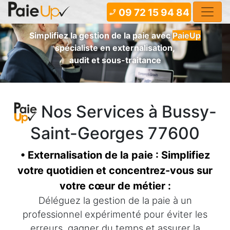
09 72 15 94 84
phone_enabled
Simplifiez la gestion de la paie avec
PaieUp
spécialiste en externalisation,
audit et sous-traitance
Nos Services à Bussy-
Saint-Georges 77600
• Externalisation de la paie : Simplifiez
votre quotidien et concentrez-vous sur
votre cœur de métier :
Déléguez la gestion de la paie à un
professionnel expérimenté pour éviter les
erreurs, gagner du temps et assurer la