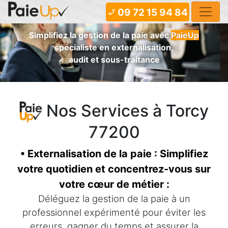
09 72 15 94 84
phone_enabled
Simplifiez la gestion de la paie avec
PaieUp
spécialiste en externalisation,
audit et sous-traitance
Nos Services à Torcy
77200
• Externalisation de la paie : Simplifiez
votre quotidien et concentrez-vous sur
votre cœur de métier :
Déléguez la gestion de la paie à un
professionnel expérimenté pour éviter les
erreurs, gagner du temps et assurer la