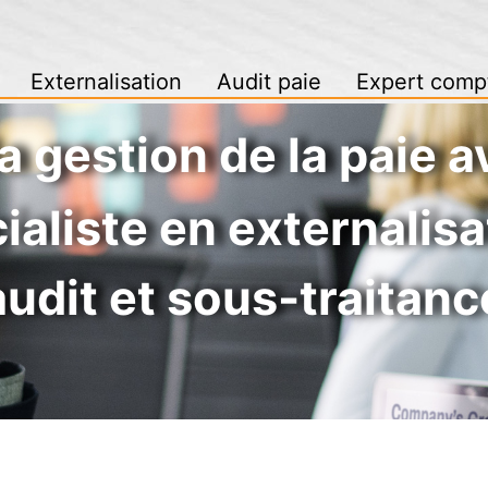
Externalisation
Audit paie
Expert comp
la gestion de la paie 
ialiste en externalisa
audit et sous-traitanc