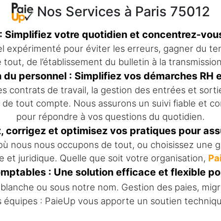
Nos Services à Paris 75012
e : Simplifiez votre quotidien et concentrez-vou
el expérimenté pour éviter les erreurs, gagner du te
tout, de l’établissement du bulletin à la transmissio
n du personnel : Simplifiez vos démarches RH e
ontrats de travail, la gestion des entrées et sortie
de tout compte. Nous assurons un suivi fiable et con
pour répondre à vos questions du quotidien.
ez, corrigez et optimisez vos pratiques pour ass
ù nous nous occupons de tout, ou choisissez une ge
t juridique. Quelle que soit votre organisation,
Pa
ptables : Une solution efficace et flexible pou
blanche ou sous notre nom. Gestion des paies, migr
équipes : PaieUp vous apporte un soutien technique f