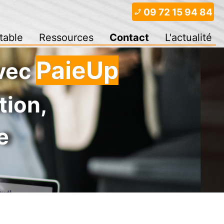
09 72 15 94 84
phone_enabled
table
Ressources
Contact
L'actualité
PaieUp
avec
tion,
e