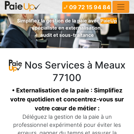
09 72 15 94 84
phone_enabled
Simplifiez la gestion de la paie avec
PaieUp
spécialiste en externalisation,
audit et sous-traitance
Nos Services à Meaux
77100
• Externalisation de la paie : Simplifiez
votre quotidien et concentrez-vous sur
votre cœur de métier :
Déléguez la gestion de la paie à un
professionnel expérimenté pour éviter les
erreurs, gagner du temps et assurer la