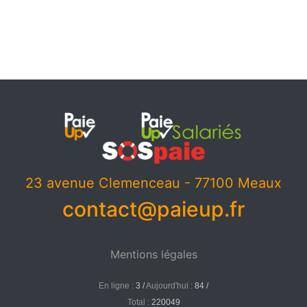
23 avenue Clemenceau - 77100 Meaux
contact@paieup.fr
Mentions légales
En ligne :
3 /
Aujourd'hui :
84 /
Total :
220049